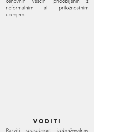
osnovnih veščin, pridobljenih z
neformalnim ali priložnostnim
učenjem.
VODITI
Razviti sposobnost izobraževalcev