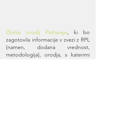
Zbirka orodij Pathways
, ki bo
zagotovila informacije v zvezi z RPL
(namen, dodana vrednost,
metodologija), orodja, s katerimi
lahko strokovnjaki za izobraževanje
odraslih in karierno svetovanje
izvajajo metodologijo, skupaj z
motivacijskimi tehnikami za
vključevanje nizkokvalificiranih
odraslih v nadaljevanje njihove
učne poti, kot sredstvo za
izpopolnjevanje in osebni razvoj.
Pripadajoč
tečaj usposabljanja
in
njegov didaktični priročnik, ki bo