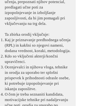
učenja, prepoznati njihov potencial,
predlagati učne poti za
izpopolnjevanje in izboljšanje
zaposljivosti, da bi jim pomagali pri
vključevanju na trg dela.
Ta zbirka orodij vključuje:
Kaj je priznavanje predhodnega učenja
(RPL) in kakšni so njegovi nameni,
dodana vrednost, koraki, metodologija.
Kdo so vključeni akterji/končni
upravičenci.
Ocenjevalci in njihova vloga, tehnike
in orodja za uporabo ter splošni
prispevek k prihodnosti odrasle osebe,
ki potrebuje izpopolnjevanje pri
iskanju zaposlitve.
O čem je treba seznaniti kandidata,
motivacijske tehnike pri nadaljevanju
učne poti, orodja za uporabo po