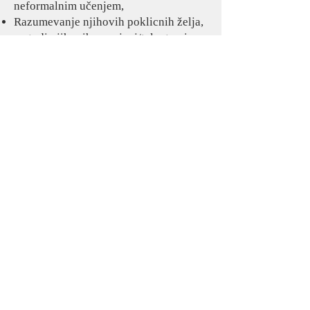
neformalnim učenjem,
Razumevanje njihovih poklicnih želja,
pa tudi njihovih nagnjenj/talentov in
predlaganje nabora alternativ
vseživljenjskega učenja za izboljšanje
njihovega poklicnega in osebnega
potenciala.
PRENESITE
The European Commission support for the